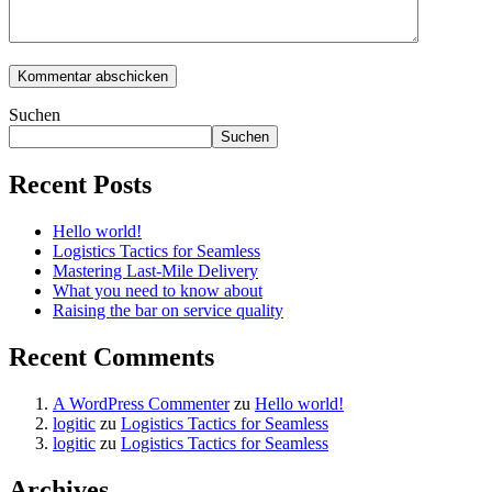
Suchen
Suchen
Recent Posts
Hello world!
Logistics Tactics for Seamless
Mastering Last-Mile Delivery
What you need to know about
Raising the bar on service quality
Recent Comments
A WordPress Commenter
zu
Hello world!
logitic
zu
Logistics Tactics for Seamless
logitic
zu
Logistics Tactics for Seamless
Archives